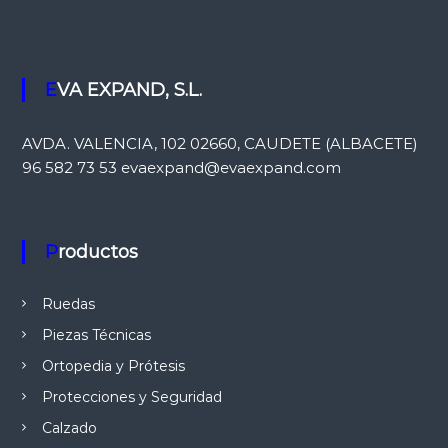
s
,
e
t
c
EVA EXPAND, S.L.
…
AVDA. VALENCIA, 102 02660, CAUDETE (ALBACETE)
96 582 73 53 evaexpand@evaexpand.com
Productos
Ruedas
Piezas Técnicas
Ortopedia y Prótesis
Protecciones y Seguridad
Calzado