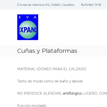
S
Avda de Valencia 102, 02660, Caudete
96 582 73 53
a
E
E
l
v
m
t
p
a
a
r
r
e
e
a
x
s
l
p
a
c
a
d
o
Cuñas y Plataformas
n
e
n
d
d
t
i
e
c
n
MATERIAL IDONEO PARA EL CALZADO
a
i
d
d
Tanto de moda como de baño y laboral.
a
o
a
l
NO PRODUCE ALERGIAS,
antifúngico,
LIGERO, CO
a
i
Eva con reciclado.