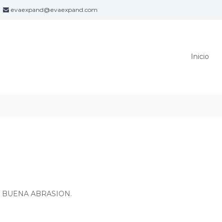
evaexpand@evaexpand.com
Inicio
N BUENA ABRASION.