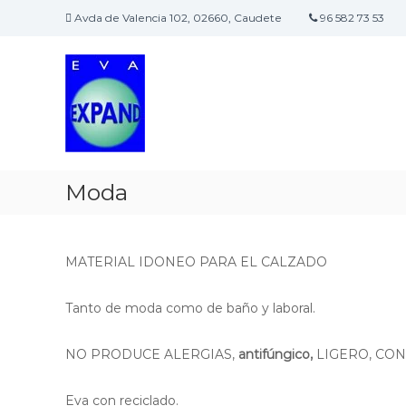
S
Avda de Valencia 102, 02660, Caudete
96 582 73 53
a
E
E
l
v
m
t
p
a
a
r
r
e
e
a
x
s
l
p
a
c
a
d
o
Moda
n
e
n
d
d
t
i
e
c
n
MATERIAL IDONEO PARA EL CALZADO
a
i
d
d
Tanto de moda como de baño y laboral.
a
o
a
l
NO PRODUCE ALERGIAS,
antifúngico,
LIGERO, CO
a
i
Eva con reciclado.