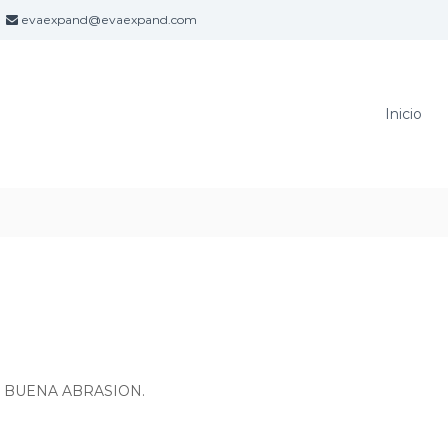
evaexpand@evaexpand.com
Inicio
N BUENA ABRASION.