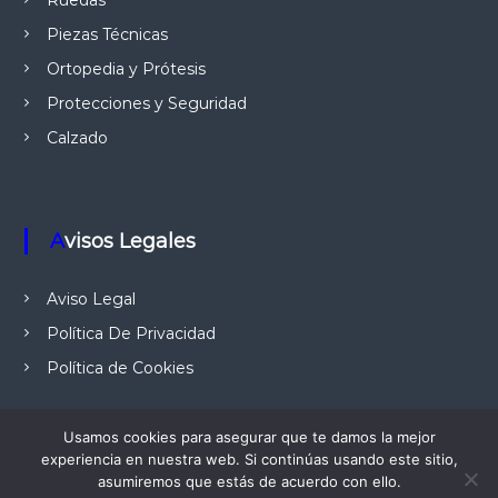
Ruedas
,
Piezas Técnicas
a
o
r
Ortopedia y Prótesis
t
d
o
Protecciones y Seguridad
p
Calzado
a
e
d
i
s
a
,
Avisos Legales
p
e
s
Aviso Legal
c
a
Política De Privacidad
,
a
Política de Cookies
u
t
o
Usamos cookies para asegurar que te damos la mejor
m
experiencia en nuestra web. Si continúas usando este sitio,
o
c
asumiremos que estás de acuerdo con ello.
Copyright © 2026
Evaexpand
Todos los derechos reservados. Tema: